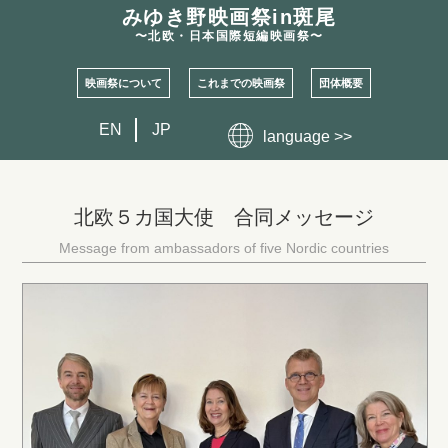
みゆき野映画祭
in斑尾
〜北欧・日本国際短編映画祭〜
映画祭について
これまでの映画祭
団体概要
EN
JP
language >>
北欧５カ国大使 合同メッセージ
Message from ambassadors of five Nordic countries