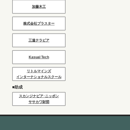
加藤木工
株式会社プラスター
三遠テラビア
Kasual Tech
リトルマインズ
インターナショナルスクール
■助成
スカンジナビア･ニッポン
ササカワ財団