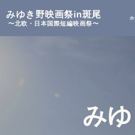
みゆき野映画祭
in斑尾
ホ
〜北欧・日本国際短編映画祭〜
みゆ