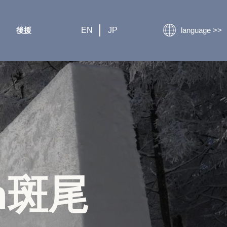
EN
JP
後援
language >>
n
斑尾