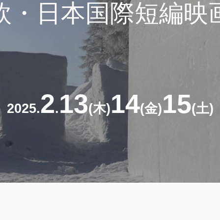
北欧・日本国際短編映
2
13
14
15
2025.
.
(木)
(金)
(土)