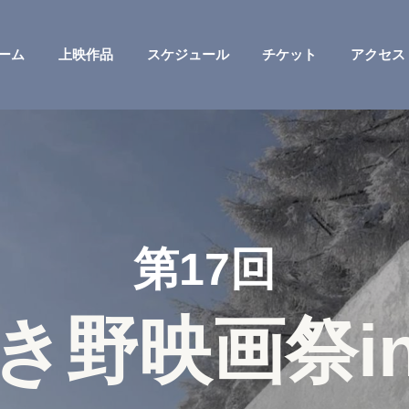
ーム
上映作品
スケジュール
チケット
アクセス
第17回
き野映画祭
i