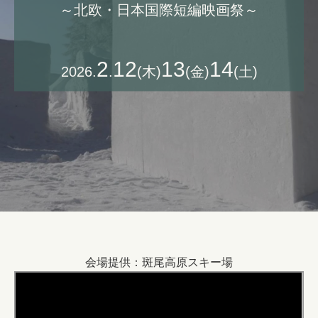
​～北欧・日本国際短編映画祭～
2
12
13
14
2026.
.
(木)
(金)
(土)
会場提供：斑尾高原スキー場