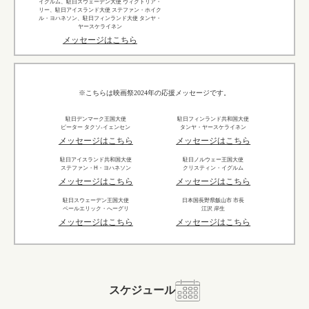
イグルム、駐日スウェーデン大使 ヴィクトリア・
リー、駐日アイスランド大使 ステファン・ホイク
ル・ヨハネソン、駐日フィンランド大使 タンヤ・
ヤースケライネン
メッセージはこちら
※こちらは映画祭2024年の応援メッセージです。
駐日デンマーク王国大使
駐日フィンランド共和国大使
ピーター タクソ-イェンセン
タンヤ・ヤースケライネン
メッセージはこちら
メッセージはこちら
駐日アイスランド共和国大使
駐日ノルウェー王国大使
ステファン・H・ヨハネソン
クリスティン・イグルム
メッセージはこちら
メッセージはこちら
駐日スウェーデン王国大使
日本国長野県飯山市 市長
ペールエリック・へーグリ
江沢 岸生
メッセージはこちら
メッセージはこちら
スケジュール