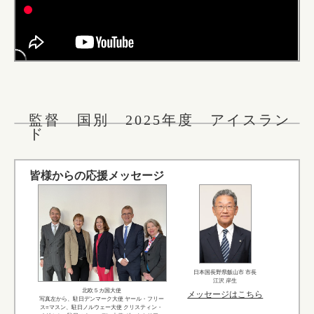
監督 国別 2025年度 アイスラン
ド
皆様からの応援メッセージ
日本国長野県飯山市 市長
江沢 岸生
北欧５カ国大使
メッセージはこちら
写真左から、駐日デンマーク大使 ヤール・フリー
ス=マスン、駐日ノルウェー大使 クリスティン・