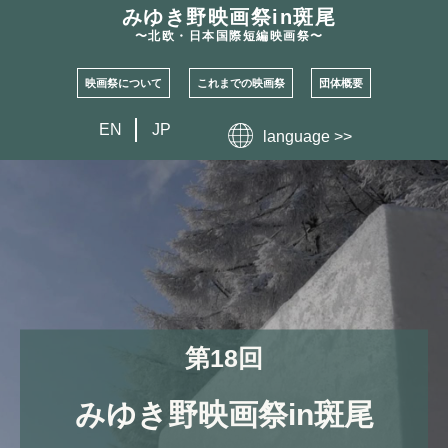
みゆき野映画祭
in斑尾
〜北欧・日本国際短編映画祭〜
映画祭について
これまでの映画祭
団体概要
EN
JP
language >>
第18回
みゆき野映画祭
in
斑尾