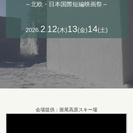
​～北欧・日本国際短編映画祭～
2
12
13
14
2026.
.
(木)
(金)
(土)
会場提供：斑尾高原スキー場