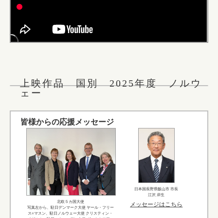
上映作品 国別 2025年度 ノルウ
ェー
皆様からの応援メッセージ
日本国長野県飯山市 市長
江沢 岸生
北欧５カ国大使
メッセージはこちら
写真左から、駐日デンマーク大使 ヤール・フリー
ス=マスン、駐日ノルウェー大使 クリスティン・