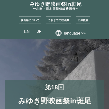
みゆき野映画祭
in斑尾
〜北欧・日本国際短編映画祭〜
映画祭について
これまでの映画祭
団体概要
EN
JP
language >>
第18回
みゆき野映画祭
in
斑尾