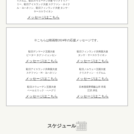
イグルム、駐日スウェーデン大使 ヴィクトリア・
リー、駐日アイスランド大使 ステファン・ホイク
ル・ヨハネソン、駐日フィンランド大使 タンヤ・
ヤースケライネン
メッセージはこちら
※こちらは映画祭2024年の応援メッセージです。
駐日デンマーク王国大使
駐日フィンランド共和国大使
ピーター タクソ-イェンセン
タンヤ・ヤースケライネン
メッセージはこちら
メッセージはこちら
駐日アイスランド共和国大使
駐日ノルウェー王国大使
ステファン・H・ヨハネソン
クリスティン・イグルム
メッセージはこちら
メッセージはこちら
駐日スウェーデン王国大使
日本国長野県飯山市 市長
ペールエリック・へーグリ
江沢 岸生
メッセージはこちら
メッセージはこちら
スケジュール